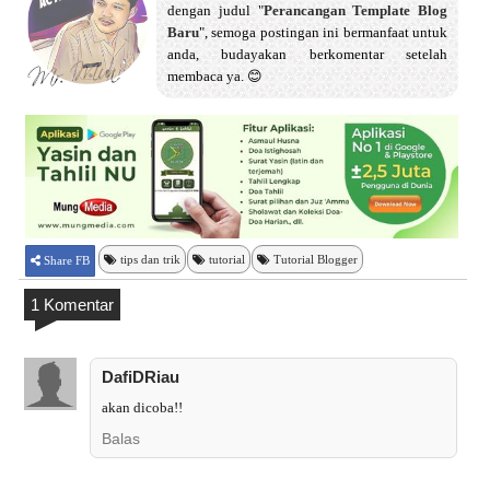
dengan judul "
Perancangan Template Blog
Baru
", semoga postingan ini bermanfaat untuk
anda, budayakan berkomentar setelah
membaca ya. 😊
tips dan trik
tutorial
Tutorial Blogger
Share FB
1 Komentar
DafiDRiau
akan dicoba!!
Balas