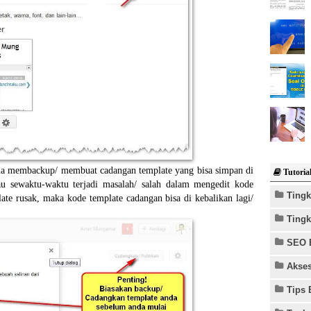
anda membackup/ membuat cadangan template yang bisa simpan di
Tutorial
au sewaktu-waktu terjadi masalah/ salah dalam mengedit kode
Tingk
ate rusak, maka kode template cadangan bisa di kebalikan lagi/
Peng
Tingk
Cara
Cara
Cara
SEO 
Meng
Cara
Memb
Phot
Raha
Akses
Blog
Cara
Blog
Memb
Doma
Tips
Kolek
Tips 
diba
Cara
Frie
Terb
Cara
Doma
Perc
Cara