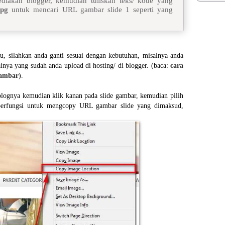
diakan blogger, kemudian tuliskan teks/ kode yang
Tomb
jpg
untuk mencari URL gambar slide 1 seperti yang
Hand
Cara
deng
u, silahkan anda ganti sesuai dengan kebutuhan, misalnya anda
ya yang sudah anda upload di hosting/ di blogger. (baca:
cara
gambar
).
lognya kemudian klik kanan pada slide gambar, kemudian pilih
 berfungsi untuk mengcopy URL gambar slide yang dimaksud,