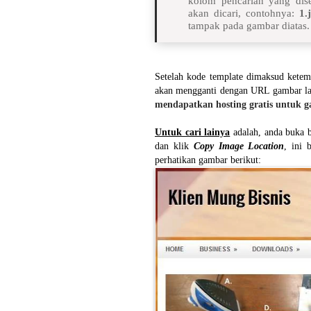
kolom pencarian yang dise
akan dicari, contohnya:
1.
tampak pada gambar diatas.
Setelah kode template dimaksud ketem
akan mengganti dengan URL gambar lain
mendapatkan hosting gratis untuk 
Untuk cari lainya
adalah, anda buka b
dan klik
Copy Image Location
, ini
perhatikan gambar berikut: