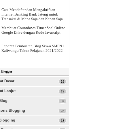
Cara Mendaftar dan Mengaktifkan
Internet Banking Bank Jateng untuk
Transaksi di Mana Saja dan Kapan Saja
Membuat Countdown Timer Soal Online
Google Drive dengan Kode Javascript
Laporan Pembuatan Blog Siswa SMPN 1
Kaliwungu Tahun Pelajaran 2021/2022
 Blogger
at Dasar
18
ertian Blog
at Lanjut
19
 Membuat Blog dengan blogger
 Setting Blog Yang Baru di Buat
 Memasang Template Pihak Ketiga
Blog
07
ganti Template Blogger Standar
 Desain Header Blog dengan Adobe
uat Page(Laman Terpisah) di
oshop
sia Meningkatkan Peringkat SEO Web/
oris Blogging
23
ger.com
 Custom Domain Blogspot dengan
uat dan Mengatur Menu Standar
in Premium .id
 dan Trik Blog: Agar Title Blog Kita SEO
si Script Widget Recent Post/ Artikel
Blogging
13
wah Header
 Custom Domain Blogspot dengan
ndly
aru Responsive Untuk Blogger
 Melakukan Posting Artikel
in Premium .com
epat Loading Blog dengan Script Lazy
 Mudah dan Cepat Membuat Dropcap di