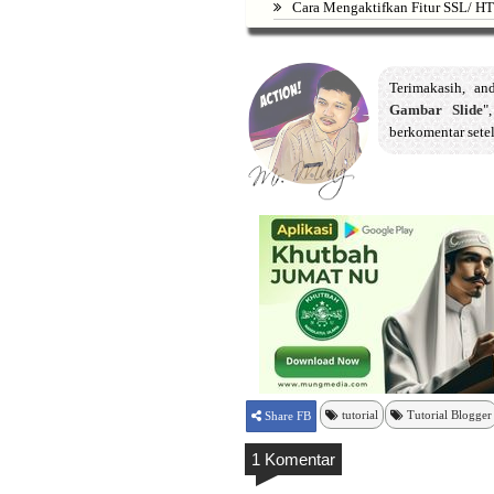
Cara Mengaktifkan Fitur SSL/ H
Terimakasih, a
Gambar Slide
"
berkomentar sete
tutorial
Tutorial Blogger
Share FB
1 Komentar