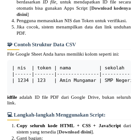
berdasarkan
ID file,
untuk mendapatkan ID file secara
otomatis bisa gunakan Apps Script [
Download kodenya
disini
]
Pengguna memasukkan NIS dan Token untuk verifikasi.
Jika cocok, sistem menampilkan data dan link unduhan
PDF.
🧩 Contoh Struktur Data CSV
File Google Sheet Anda harus memiliki kolom seperti ini:
| nis  | token | nama          | sekolah      
|------|-------|---------------|--------------
| 1234 | 123   | Amin Mungamar | SMP Negeri 1 
idfile
adalah ID file PDF dari Google Drive, bukan seluruh
link.
💻 Langkah-langkah Menggunakan Script:
Copy seluruh kode HTML + CSS + JavaScript
dari
sistem yang tersedia [
Download disini
].
Ganti bagian: