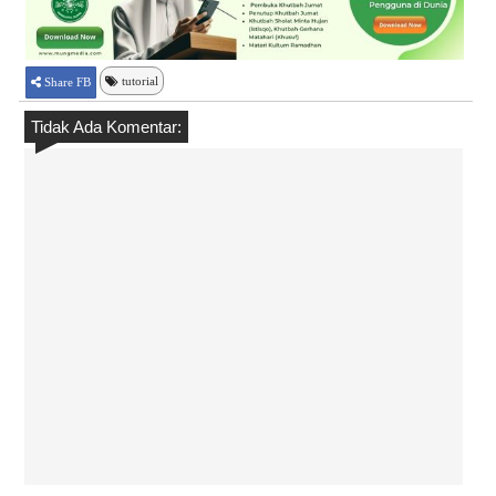
tutorial
Share FB
Tidak Ada Komentar: